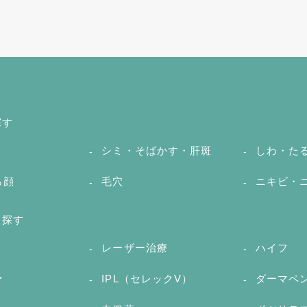
探す
シミ・そばかす・肝斑
しわ・た
ら顔
毛穴
ニキビ・
ら探す
レーザー治療
ハイフ
ァ
IPL（セレックV）
ダーマペ