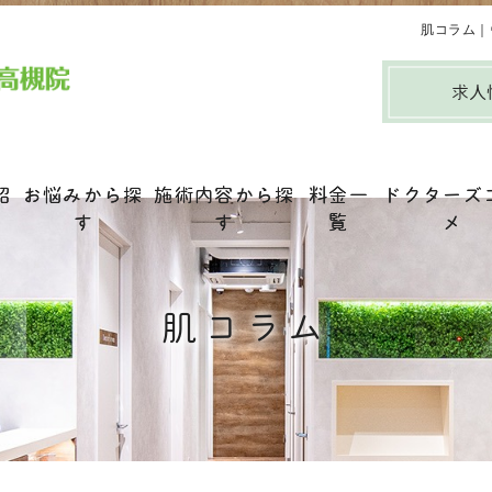
肌コラム｜
求人
紹
お悩みから探
施術内容から探
料金一
ドクターズ
す
す
覧
メ
肌コラム