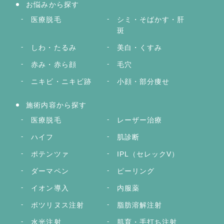
お悩みから探す
医療脱毛
シミ・そばかす・肝
斑
しわ・たるみ
美白・くすみ
赤み・赤ら顔
毛穴
ニキビ・ニキビ跡
小顔・部分痩せ
施術内容から探す
医療脱毛
レーザー治療
ハイフ
肌診断
ポテンツァ
IPL（セレックV）
ダーマペン
ピーリング
イオン導入
内服薬
ボツリヌス注射
脂肪溶解注射
水光注射
肌育・手打ち注射